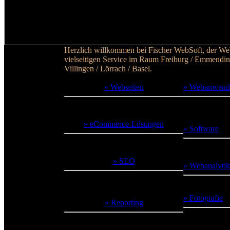
Herzlich willkommen bei Fischer WebSoft, der We
vielseitigen Service im Raum Freiburg / Emmending
Villingen / Lörrach / Basel.
» Webseiten
» Webanwend
Ihr Webauftritt in pragmatischem
Bringen Sie Ih
Webdesign.
Web.
» eCommerce-Lösungen
» Software
Verkaufen Sie über den eigenen
Digitale Helfe
Webshop.
» SEO
» Webanalytik
Damit man Sie im Internet besser
Erkennen, was 
findet.
» Fotografie
» Reporting
Achtung, es k
Chart-Visualisierungen im Web.
machen.